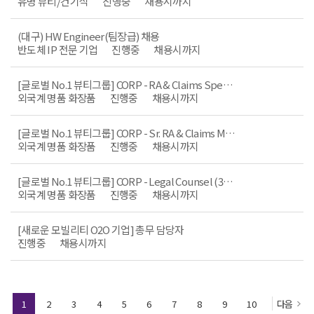
유명 뷰티/건기식
진행중
채용시까지
(대구) HW Engineer(팀장급) 채용
반도체 IP 전문 기업
진행중
채용시까지
[글로벌 No.1 뷰티그룹] CORP - RA & Claims Specialist(to Manager), 2~7년
외국계 명품 화장품
진행중
채용시까지
[글로벌 No.1 뷰티그룹] CORP - Sr. RA & Claims Manager (10년 이상)
외국계 명품 화장품
진행중
채용시까지
[글로벌 No.1 뷰티그룹] CORP - Legal Counsel (3~10년, 한국변호사)
외국계 명품 화장품
진행중
채용시까지
[새로운 모빌리티 O2O 기업] 총무 담당자
진행중
채용시까지
1
2
3
4
5
6
7
8
9
10
다음