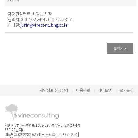
담당컨설턴트
: 최영교 차장
연락처
: 010-7222-8454 / 010-7222-8454
이메일
:
justin@vineconsulting.co.kr
돌아가기
개인정보 취급방침
이용약관
사이트맵
오시는길
서울시 강남구 논현로 159길, 20 동방빌딩 2층(신사동
567-29번지)
대표번호:02-2282-6254 | 팩스번호:02-2296-6254 |