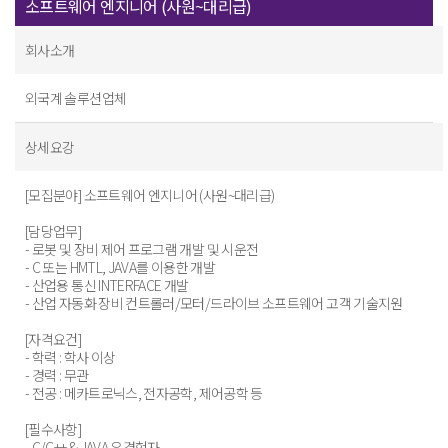
소프트웨어 엔지니어 (사원~대리급)
회사소개
외국계 솔루션업체
상세요강
[모집분야] 소프트웨어 엔지니어 (사원~대리급)
[담당업무]
- 로봇 및 장비 제어 프로그램 개발 및 시운전
- C 또는 HMTL, JAVA를 이용한 개발
- 산업용 통신 INTERFACE 개발
- 산업 자동화 장비 컨트롤러/모터/드라이브 소프트웨어 고객 기술지원
[자격요건]
- 학력 : 학사 이상
- 경력 : 무관
- 전공 : 메카트로닉스, 전자공학, 제어공학 등
[필수사항]
- C/C++ & JAVA 유경험자