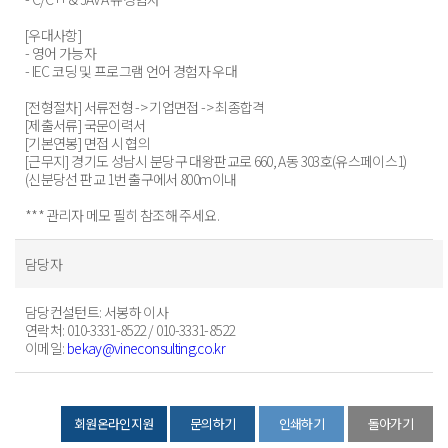
[우대사항]
- 영어 가능자
- IEC 코딩 및 프로그램 언어 경험자 우대
[전형절차] 서류전형 -> 기업면접 -> 최종합격
[제출서류] 국문이력서
[기본연봉] 면접 시 협의
[근무지] 경기도 성남시 분당구 대왕판교로 660, A동 303호(유스페이스1)
(신분당선 판교 1번 출구에서 800m이내
*** 관리자 메모 필히 참조해 주세요.
담당자
담당컨설턴트
: 서봉하 이사
연락처
: 010-3331-8522 / 010-3331-8522
이메일
:
bekay@vineconsulting.co.kr
회원온라인지원
문의하기
인쇄하기
돌아가기