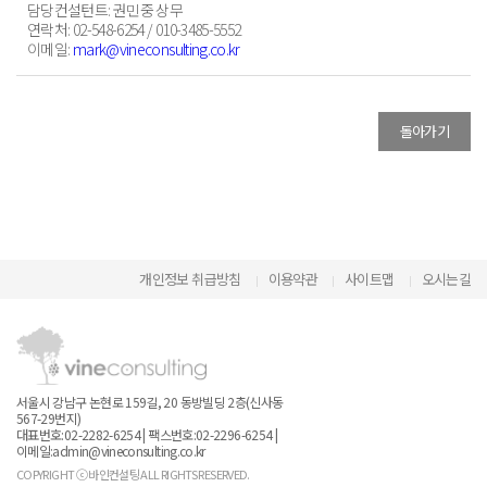
담당컨설턴트
: 권민중 상무
연락처
: 02-548-6254 / 010-3485-5552
이메일
:
mark@vineconsulting.co.kr
돌아가기
개인정보 취급방침
이용약관
사이트맵
오시는길
서울시 강남구 논현로 159길, 20 동방빌딩 2층(신사동
567-29번지)
대표번호:02-2282-6254 | 팩스번호:02-2296-6254 |
이메일:admin@vineconsulting.co.kr
COPYRIGHT ⓒ 바인컨설팅 ALL RIGHTS RESERVED.