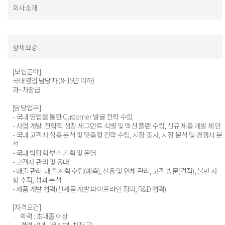
회사소개
상세요강
[모집분야]
국내영업 담당자 (8~15년 이하)
과~차장급
[담당업무]
- 국내 영업을 통한 Customer 발굴 전략 수립
- 사업 개발: 전략적 성장 세그먼트 식별 및 액션 플랜 수립, 신규 제품 개발 제안
- 국내 고객사 심층 분석 및 맞춤형 전략 수립, 시장 조사, 시장 분석 및 경쟁사 분
석
- 국내 박람회 부스 기획 및 운영
- 고객사 관리 및 응대
- 매출 관리: 매출 계획 수립(예측), 신용 및 연체 관리, 고객 방문(견적), 불만 사
항 추적, 성과 분석
- 제품 개발 협력(신제품 개발 파이프라인 정의, R&D 협력)
[자격요건]
ㆍ 학력 : 초대졸 이상
ㆍ 경력 : 8년~15년 (과-차장급)