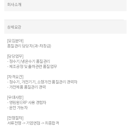
회사소개
상세요강
[모집분야]
픔질관리 담당자 (과~차장급)
[담당업무]
- 정수기/냉온수기 품질관리
- 제조공정 및 출하관련 품질업무
[자격요건]
- 정수기, 가전기기, 소형가전 품질관리 경력자
- 가전제품 품질관리 경력
[우대사항]
- 영림원 ERP 사용 경험자
- 운전 가능자
[전형절차]
서류전형 -> 기업면접 -> 최종합격