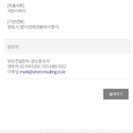
[제출서류]
국문이력서
[기본연봉]
면접 시 협의(현재연봉에서 협의)
담당자
담당컨설턴트
: 권민중 상무
연락처
: 02-548-6254 / 010-3485-5552
이메일
:
mark@vineconsulting.co.kr
돌아가기